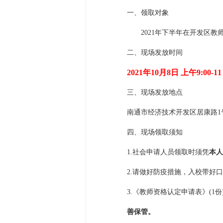
一、领取对象
202
1
年
下半年
在开发区教
二、现场发放时间
202
1
年
10月8日
上午
9
:00-1
三、现场发放地点
南通市经济技术开发区居康路
1
四、现场领取须知
1.社会申请人员领取时须凭
本人
2.请做好防疫措施，入校带好
3
.《教师资格认定申请表》(1
善保管。