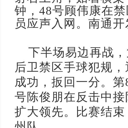
钟，48号顾伟康在
员应声入网。南通开发
下半场易边再战，
后卫禁区手球犯规，
成功，扳回一分。第8
号陈俊朋在反击中接
扩大领先。比赛结束
州队。